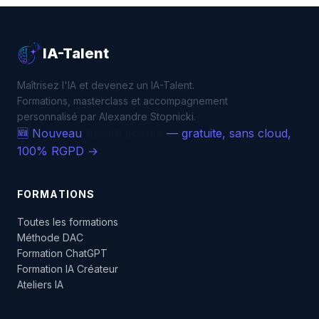
IA-Talent
Maîtrisez l'IA et devenez un IA-Talent.
Formations, masterclass et accompagnement
personnalisé par Alexandre Stopnicki.
🆕 Nouveau
App IA Locale
— gratuite, sans cloud,
100% RGPD →
FORMATIONS
Toutes les formations
Méthode DAC
Formation ChatGPT
Formation IA Créateur
Ateliers IA