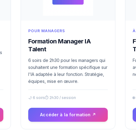
POUR MANAGERS
À
Formation Manager IA
F
Talent
T
es
6 soirs de 2h30 pour les managers qui
F
souhaitent une formation spécifique sur
a
l'IA adaptée à leur fonction. Stratégie,
n
équipes, mise en œuvre.
🌙 6 soirs
⏱ 2h30 / session
🌐
Accéder à la formation ↗