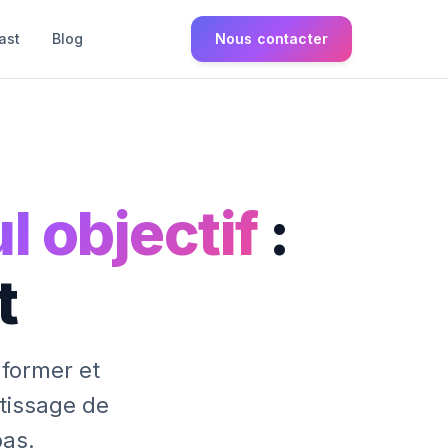
ast
Blog
Nous contacter
l objectif
:
t
former et
tissage de
pas.