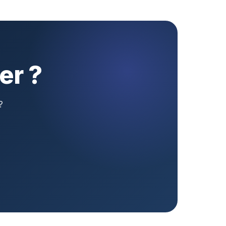
er ?
?