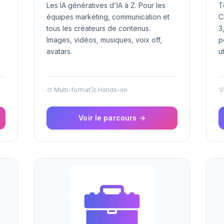
Les IA génératives d'IA à Z. Pour les
T
équipes marketing, communication et
C
tous les créateurs de contenus.
3
Images, vidéos, musiques, voix off,
p
avatars.
ut
🎨 Multi-format
🚀 Hands-on

Voir le parcours →