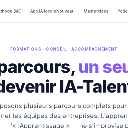
thode DAC
App IA locale
Nouveau
Masterclass
Podc
FORMATIONS · CONSEIL · ACCOMPAGNEMENT
 parcours,
un seu
devenir IA-Talen
posons plusieurs parcours complets pour 
er les équipes des entreprises. L'appren
A — l'« IApprentissage » — ne s'improvise 