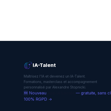
IA-Talent
Maîtrisez l'IA et devenez un IA-Talent.
Formations, masterclass et accompagnement
personnalisé par Alexandre Stopnicki.
🆕 Nouveau
App IA Locale
— gratuite, sans c
100% RGPD →