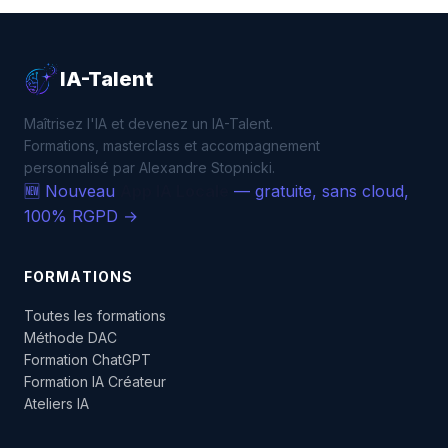
IA-Talent
Maîtrisez l'IA et devenez un IA-Talent.
Formations, masterclass et accompagnement
personnalisé par Alexandre Stopnicki.
🆕 Nouveau
App IA Locale
— gratuite, sans cloud,
100% RGPD →
FORMATIONS
Toutes les formations
Méthode DAC
Formation ChatGPT
Formation IA Créateur
Ateliers IA